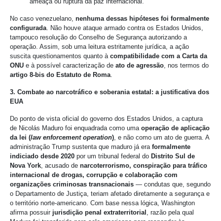
ameaça ou ruptura da paz internacional.
No caso venezuelano,
nenhuma dessas hipóteses foi formalmente
configurada
. Não houve ataque armado contra os Estados Unidos,
tampouco resolução do Conselho de Segurança autorizando a
operação. Assim, sob uma leitura estritamente jurídica, a ação
suscita questionamentos quanto à
compatibilidade com a Carta da
ONU
e à possível caracterização de
ato de agressão
, nos termos do
artigo 8-bis do Estatuto de Roma
.
3. Combate ao narcotráfico e soberania estatal: a justificativa dos
EUA
Do ponto de vista oficial do governo dos Estados Unidos, a captura
de Nicolás Maduro foi enquadrada como uma
operação de aplicação
da lei (
law enforcement operation
)
, e não como um ato de guerra. A
administração Trump sustenta que maduro já era
formalmente
indiciado desde 2020
por um tribunal federal do
Distrito Sul de
Nova York
, acusado de
narcoterrorismo, conspiração para tráfico
internacional de drogas, corrupção e colaboração com
organizações criminosas transnacionais
— condutas que, segundo
o Departamento de Justiça, teriam afetado diretamente a segurança e
o território norte-americano. Com base nessa lógica, Washington
afirma possuir
jurisdição penal extraterritorial
, razão pela qual