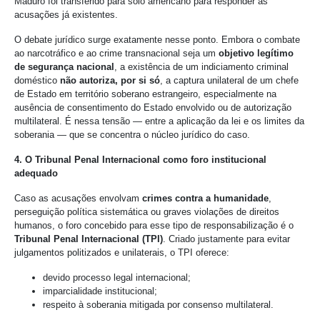
Maduro foi transferido para solo americano para responder às
acusações já existentes.
O debate jurídico surge exatamente nesse ponto. Embora o combate
ao narcotráfico e ao crime transnacional seja um
objetivo legítimo
de segurança nacional
, a existência de um indiciamento criminal
doméstico
não autoriza, por si só
, a captura unilateral de um chefe
de Estado em território soberano estrangeiro, especialmente na
ausência de consentimento do Estado envolvido ou de autorização
multilateral. É nessa tensão — entre a aplicação da lei e os limites da
soberania — que se concentra o núcleo jurídico do caso.
4. O Tribunal Penal Internacional como foro institucional
adequado
Caso as acusações envolvam
crimes contra a humanidade
,
perseguição política sistemática ou graves violações de direitos
humanos, o foro concebido para esse tipo de responsabilização é o
Tribunal Penal Internacional (TPI)
. Criado justamente para evitar
julgamentos politizados e unilaterais, o TPI oferece:
devido processo legal internacional;
imparcialidade institucional;
respeito à soberania mitigada por consenso multilateral.