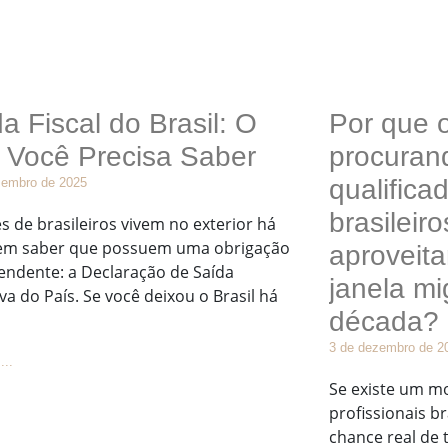
a Fiscal do Brasil: O
Por que 
 Você Precisa Saber
procurand
qualific
zembro de 2025
brasileir
s de brasileiros vivem no exterior há
em saber que possuem uma obrigação
aproveit
pendente: a Declaração de Saída
janela mi
iva do País. Se você deixou o Brasil há
década?
3 de dezembro de 2
...
Se existe um m
profissionais br
chance real de 