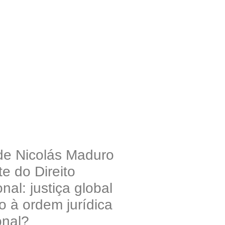
 de Nicolás Maduro
te do Direito
nal: justiça global
o à ordem jurídica
onal?