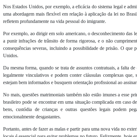
Nos Estados Unidos, por exemplo, a eficácia do sistema legal e admin
uma abordagem mais flexível em relação à aplicação da lei no Brasi
refletem profundamente na vida pessoal do imigrante.
Por exemplo, ao dirigir em solo americano, o desconhecimento das le
a punir infrações de trânsito de forma rigorosa, e o não cumpriment
consequências severas, incluindo a possibilidade de prisão. O que p
Unidos.
Da mesma forma, quando se trata de assuntos contratuais, a falta de
legalmente vinculativos e podem conter cláusulas complexas que, se
estejam bem informados e busquem orientação profissional ao assinar
No mais, questões matrimoniais também não estão imunes a esse pri
brasileiro pode se encontrar em uma situação complicada em caso de 
bens, custódia de crianças e outras questões legais podem pega
emocionalmente desgastantes.
Portanto, antes de fazer as malas e partir para uma nova vida no exter
locais é essencial para evitar problemas no futuro. Felizmente, hoje 