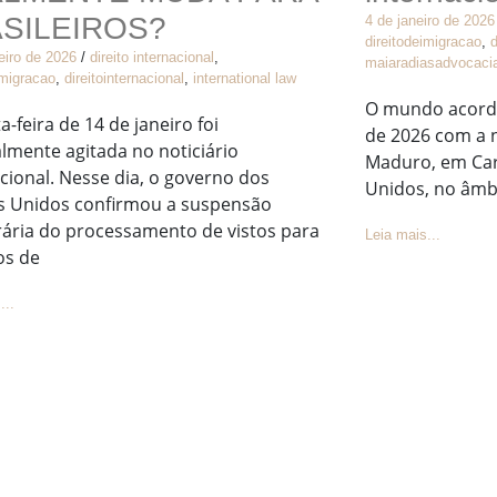
SILEIROS?
4 de janeiro de 2026
direitodeimigracao
,
d
eiro de 2026
/
direito internacional
,
maiaradiasadvocaci
imigracao
,
direitointernacional
,
international law
O mundo acordo
a-feira de 14 de janeiro foi
de 2026 com a n
lmente agitada no noticiário
Maduro, em Car
cional. Nesse dia, o governo dos
Unidos, no âmb
s Unidos confirmou a suspensão
ária do processamento de vistos para
Leia mais...
os de
...