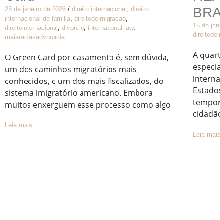
BRA
23 de janeiro de 2026
/
direito internacional
,
direito
internacional de familia
,
direitodeimigracao
,
15 de jan
direitointernacional
,
divorcio
,
international law
,
direitode
maiaradiasadvocacia
A quart
O Green Card por casamento é, sem dúvida,
especia
um dos caminhos migratórios mais
interna
conhecidos, e um dos mais fiscalizados, do
Estado
sistema imigratório americano. Embora
tempor
muitos enxerguem esse processo como algo
cidadã
Leia mais...
Leia mais