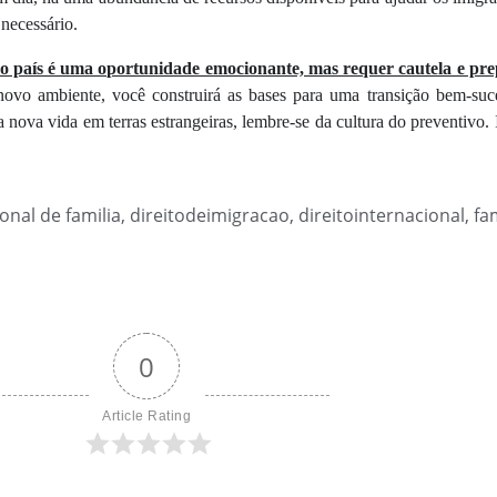
necessário.
 país é uma oportunidade emocionante, mas requer cautela e pr
novo ambiente, você construirá as bases para uma transição bem-suce
a nova vida em terras estrangeiras, lembre-se da cultura do preventivo. 
ional de familia
,
direitodeimigracao
,
direitointernacional
,
fa
0
Article Rating