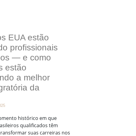
os EUA estão
o profissionais
ados — e como
os estão
ando a melhor
gratória da
025
omento histórico em que
asileiros qualificados têm
transformar suas carreiras nos