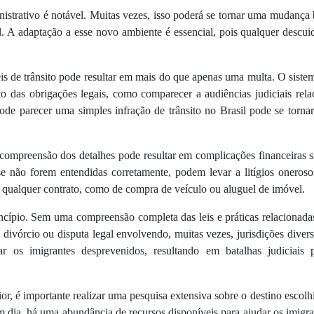
istrativo é notável. Muitas vezes, isso poderá se tornar uma mudança 
l. A adaptação a esse novo ambiente é essencial, pois qualquer descu
is de trânsito pode resultar em mais do que apenas uma multa. O siste
o das obrigações legais, como comparecer a audiências judiciais relac
ode parecer uma simples infração de trânsito no Brasil pode se tornar
 compreensão dos detalhes pode resultar em complicações financeiras s
 não forem entendidas corretamente, podem levar a litígios onerosos
 qualquer contrato, como de compra de veículo ou aluguel de imóvel.
ncípio. Sem uma compreensão completa das leis e práticas relacionad
divórcio ou disputa legal envolvendo, muitas vezes, jurisdições diver
r os imigrantes desprevenidos, resultando em batalhas judiciais
ior, é importante realizar uma pesquisa extensiva sobre o destino escolhi
em dia, há uma abundância de recursos disponíveis para ajudar os imigra