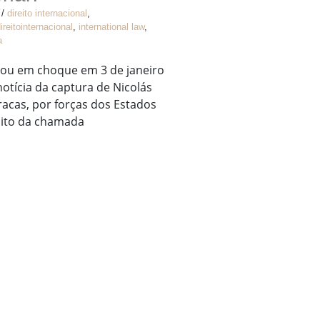
/
direito internacional
,
ireitointernacional
,
international law
,
a
u em choque em 3 de janeiro
otícia da captura de Nicolás
acas, por forças dos Estados
ito da chamada