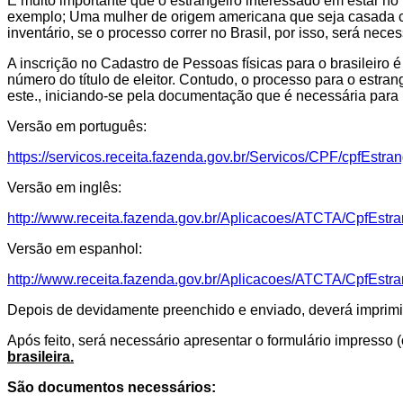
É muito importante que o estrangeiro interessado em estar no
exemplo; Uma mulher de origem americana que seja casada co
inventário, se o processo correr no Brasil, por isso, será ne
A inscrição no Cadastro de Pessoas físicas para o brasileiro é
número do título de eleitor. Contudo, o processo para o estran
este., iniciando-se pela documentação que é necessária para
Versão em português:
https://servicos.receita.fazenda.gov.br/Servicos/CPF/cpfEstra
Versão em inglês:
http://www.receita.fazenda.gov.br/Aplicacoes/ATCTA/CpfEstran
Versão em espanhol:
http://www.receita.fazenda.gov.br/Aplicacoes/ATCTA/CpfEstra
Depois de devidamente preenchido e enviado, deverá imprimi-
Após feito, será necessário apresentar o formulário impress
brasileira.
São documentos necessários: