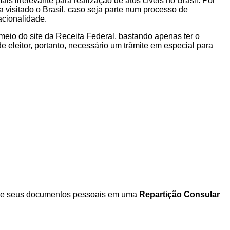
s irrelevante para realização de atos cíveis no Brasil. Por
isitado o Brasil, caso seja parte num processo de
acionalidade.
 meio do site da Receita Federal, bastando apenas ter o
e eleitor, portanto, necessário um trâmite em especial para
da de seus documentos pessoais em uma
Repartição Consular