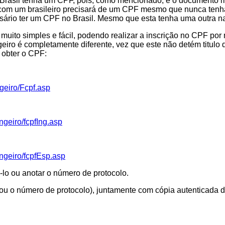
 Brasil tenha um CPF, pois, como mencionado, é o documento mai
m um brasileiro precisará de um CPF mesmo que nunca tenha v
cessário ter um CPF no Brasil. Mesmo que esta tenha uma outra n
 muito simples e fácil, podendo realizar a inscrição no CPF por
geiro é completamente diferente, vez que este não detém titulo d
 obter o CPF:
ngeiro/Fcpf.asp
geiro/fcpfIng.asp
ngeiro/fcpfEsp.asp
lo ou anotar o número de protocolo.
o (ou o número de protocolo), juntamente com cópia autentica