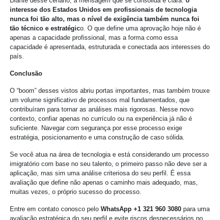
Diante desse cenário, a mensagem que se consolida é clara:
o
interesse dos Estados Unidos em profissionais de tecnologia
nunca foi tão alto, mas o nível de exigência também nunca foi
tão técnico e estratégic
o. O que define uma aprovação hoje não é
apenas a capacidade profissional, mas a forma como essa
capacidade é apresentada, estruturada e conectada aos interesses do
país.
Conclusão
O “boom” desses vistos abriu portas importantes, mas também trouxe
um volume significativo de processos mal fundamentados, que
contribuíram para tornar as análises mais rigorosas. Nesse novo
contexto, confiar apenas no currículo ou na experiência já não é
suficiente. Navegar com segurança por esse processo exige
estratégia, posicionamento e uma construção de caso sólida.
Se você atua na área de tecnologia e está considerando um processo
imigratório com base no seu talento, o primeiro passo não deve ser a
aplicação, mas sim uma análise criteriosa do seu perfil. É essa
avaliação que define não apenas o caminho mais adequado, mas,
muitas vezes, o próprio sucesso do processo.
Entre em contato conosco pelo
WhatsApp +1 321 960 3080
para uma
avaliação estratégica do seu perfil e evite riscos desnecessários no