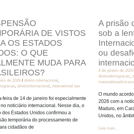
SPENSÃO
A prisão
PORÁRIA DE VISTOS
sob a len
A OS ESTADOS
Internacio
DOS: O QUE
ou desafi
LMENTE MUDA PARA
internaci
SILEIROS?
4 de janeiro de 2026
direitodeimigracao
,
d
eiro de 2026
/
direito internacional
,
maiaradiasadvocaci
imigracao
,
direitointernacional
,
international law
O mundo acordou
a-feira de 14 de janeiro foi especialmente
2026 com a notíc
 no noticiário internacional. Nesse dia, o
Maduro, em Cara
 dos Estados Unidos confirmou a
Unidos, no âmbi
são temporária do processamento de
para cidadãos de
Leia mais...