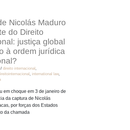
 de Nicolás Maduro
te do Direito
nal: justiça global
o à ordem jurídica
onal?
/
direito internacional
,
ireitointernacional
,
international law
,
a
 em choque em 3 de janeiro de
ia da captura de Nicolás
cas, por forças dos Estados
to da chamada