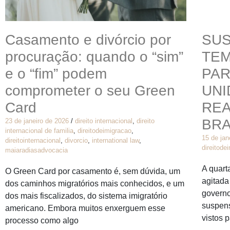
Casamento e divórcio por
SU
procuração: quando o “sim”
TEM
e o “fim” podem
PAR
comprometer o seu Green
UNI
Card
REA
BRA
23 de janeiro de 2026
/
direito internacional
,
direito
internacional de familia
,
direitodeimigracao
,
15 de jan
direitointernacional
,
divorcio
,
international law
,
direitode
maiaradiasadvocacia
A quart
O Green Card por casamento é, sem dúvida, um
agitada
dos caminhos migratórios mais conhecidos, e um
governo
dos mais fiscalizados, do sistema imigratório
suspen
americano. Embora muitos enxerguem esse
vistos 
processo como algo