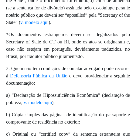
the State”, onde o documento foi emitido;d) carta de anuência
(se a sentença for de divórcio) assinada pelo ex-cônjuge perante
notário público que deverá ser “apostilled” pela “Secretary of the
State” (
v. modelo aqui
).
*Os documentos estrangeiros devem ser legalizados pelo
Secretary of State de CT ou RI, onde os atos se originaram e,
caso não estejam em português, devidamente traduzidos, no
Brasil, por tradutor público juramentado.
2. Quem não tem condições de contatar advogado pode recorrer
à
Defensoria Pública da União
e deve providenciar a seguinte
documentação:
a) “Declaração de Hipossuficiência Econômica” (declaração de
pobreza,
v. modelo aqui
);
b) Cópia simples das páginas de identificação do passaporte e
comprovante de residência no exterior;
c) Original ou “certified copy” da sentença estrangeira que